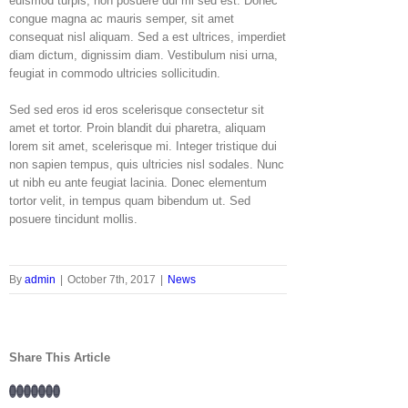
euismod turpis, non posuere dui mi sed est. Donec
congue magna ac mauris semper, sit amet
consequat nisl aliquam. Sed a est ultrices, imperdiet
diam dictum, dignissim diam. Vestibulum nisi urna,
feugiat in commodo ultricies sollicitudin.
Sed sed eros id eros scelerisque consectetur sit
amet et tortor. Proin blandit dui pharetra, aliquam
lorem sit amet, scelerisque mi. Integer tristique dui
non sapien tempus, quis ultricies nisl sodales. Nunc
ut nibh eu ante feugiat lacinia. Donec elementum
tortor velit, in tempus quam bibendum ut. Sed
posuere tincidunt mollis.
By
admin
|
October 7th, 2017
|
News
Share This Article
Facebook
Twitter
LinkedIn
Whatsapp
Google+
Tumblr
Pinterest
Email