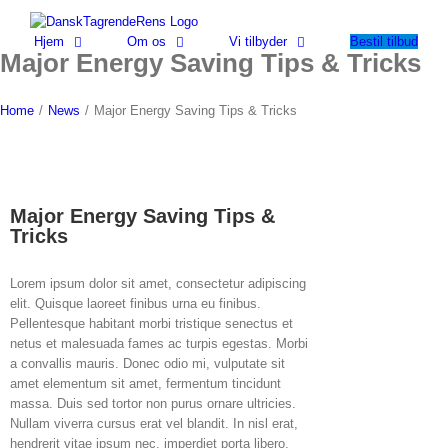
Skip
to
Hjem
Om os
Vi tilbyder
Bestil tilbud
content
Major Energy Saving Tips & Tricks
Home
/
News
/
Major Energy Saving Tips & Tricks
Major Energy Saving Tips &
Tricks
Lorem ipsum dolor sit amet, consectetur adipiscing
elit. Quisque laoreet finibus urna eu finibus.
Pellentesque habitant morbi tristique senectus et
netus et malesuada fames ac turpis egestas. Morbi
a convallis mauris. Donec odio mi, vulputate sit
amet elementum sit amet, fermentum tincidunt
massa. Duis sed tortor non purus ornare ultricies.
Nullam viverra cursus erat vel blandit. In nisl erat,
hendrerit vitae ipsum nec, imperdiet porta libero.